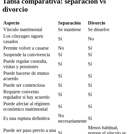
Tabla comparativa: separación vs
divorcio
Aspecto
Separación
Divorcio
Vínculo matrimonial
Se mantiene
Se disuelve
Los cónyuges siguen
Sí
No
casados
Permite volver a casarse
No
Sí
Suspende la convivencia
Sí
Sí
Puede regular custodia,
Sí
Sí
visitas y pensiones
Puede hacerse de mutuo
Sí
Sí
acuerdo
Puede ser contenciosa
Sí
Sí
Requiere convenio
Sí
Sí
regulador si hay acuerdo
Puede afectar al régimen
Sí
Sí
económico matrimonial
No
Es una ruptura definitiva
Sí
necesariamente
Menos habitual,
Puede ser paso previo a una
Sí
porque el vínculo se