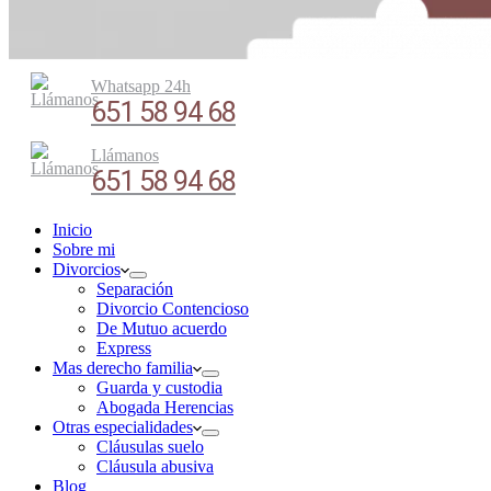
Whatsapp 24h
651 58 94 68
Llámanos
651 58 94 68
Inicio
Sobre mi
Divorcios
Separación
Divorcio Contencioso
De Mutuo acuerdo
Express
Mas derecho familia
Guarda y custodia
Abogada Herencias
Otras especialidades
Cláusulas suelo
Cláusula abusiva
Blog